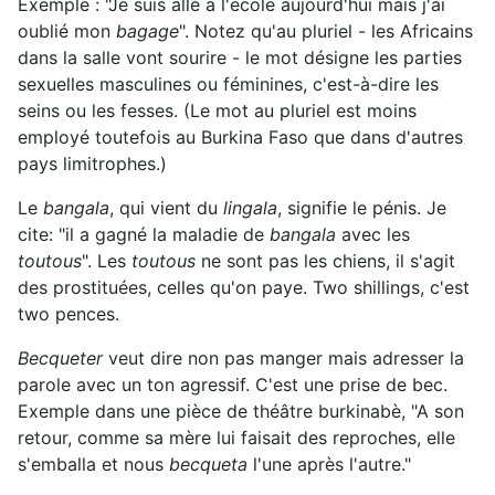
Exemple : "Je suis allé à l'école aujourd'hui mais j'ai
oublié mon
bagage
". Notez qu'au pluriel - les Africains
dans la salle vont sourire - le mot désigne les parties
sexuelles masculines ou féminines, c'est-à-dire les
seins ou les fesses. (Le mot au pluriel est moins
employé toutefois au Burkina Faso que dans d'autres
pays limitrophes.)
Le
bangala
, qui vient du
lingala
, signifie le pénis. Je
cite: "il a gagné la maladie de
bangala
avec les
toutous
". Les
toutous
ne sont pas les chiens, il s'agit
des prostituées, celles qu'on paye. Two shillings, c'est
two pences.
Becqueter
veut dire non pas manger mais adresser la
parole avec un ton agressif. C'est une prise de bec.
Exemple dans une pièce de théâtre burkinabè, "A son
retour, comme sa mère lui faisait des reproches, elle
s'emballa et nous
becqueta
l'une après l'autre."