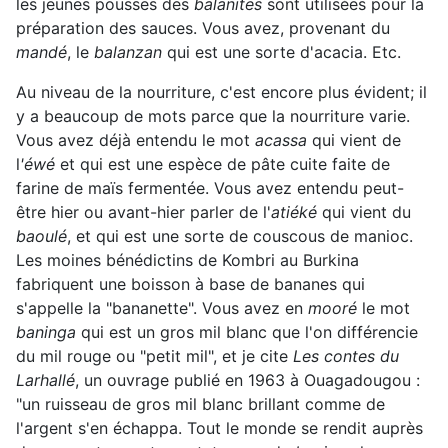
les jeunes pousses des
balanites
sont utilisées pour la
préparation des sauces. Vous avez, provenant du
mandé
, le
balanzan
qui est une sorte d'acacia. Etc.
Au niveau de la nourriture, c'est encore plus évident; il
y a beaucoup de mots parce que la nourriture varie.
Vous avez déjà entendu le mot
acassa
qui vient de
l
'éwé
et qui est une espèce de pâte cuite faite de
farine de maïs fermentée. Vous avez entendu peut-
être hier ou avant-hier parler de l'
atiéké
qui vient du
baoulé
, et qui est une sorte de couscous de manioc.
Les moines bénédictins de Kombri au Burkina
fabriquent une boisson à base de bananes qui
s'appelle la "bananette". Vous avez en
mooré
le mot
baninga
qui est un gros mil blanc que l'on différencie
du mil rouge ou "petit mil", et je cite
Les contes du
Larhallé
, un ouvrage publié en 1963 à Ouagadougou :
"un ruisseau de gros mil blanc brillant comme de
l'argent s'en échappa. Tout le monde se rendit auprès