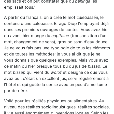
des sacs et on put constater que du
baninga
les
emplissait tous."
A partir du français, on a créé le mot
calebassée
, le
contenu d'une calebasse. Birago Diop l'employait déjà
dans ses premiers ouvrages de contes. Vous avez hier
ou avant-hier mangé du
capitaine
(transposition d'un
mot, changement de sens), gros poisson d'eau douce.
Je ne vous fais pas une typologie de tous les éléments
et de toutes les méthodes; je vous ai dit que je ne
vous donnais que quelques exemples. Mais vous avez
ce matin ou hier presque tous bu du jus de
bissap
. Le
mot
bissap
qui vient du
wolof
et désigne ce que vous
avez bu : c'était un excellent jus, servi régulièrement à
l'hôtel et qui goûte la cerise avec un peu d'amertume
par derrière.
Voilà pour les réalités physiques ou alimentaires. Au
niveau des réalités sociolinguistiques, réalités sociales,
il y a aussi énormément d'inventions locales. Selon les