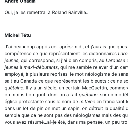
André Obadia
Oui, je les remettrai à Roland Rainville..
Michel Tétu
J'ai beaucoup appris cet après-midi, et j'aurais quelqu
compétence ce que représentaient les dictionnaires
Laro
jeunes
, qui correspond, si j'ai bien compris, au
Larousse 
jeunes
à
maxi-débutants
, qui me semble relever d'un cer
employé, à plusieurs reprises, le mot néologisme de sens
sait au Canada ce que représentent les bleuets : ce ne so
quétaine
. Il y a un siècle, un certain MacQuettin, commer
ou moins bon goût, dont on a fait
quétaine
, sur un modè
église protestante sous le nom de
mitaine
en francisant 
dans un lot de pin on met un sapin, on détruit la qualité 
semble que ce ne sont pas des néologismes mais des qué
vous avez résumé...ai-je été, dans ma pensée, un peu trop