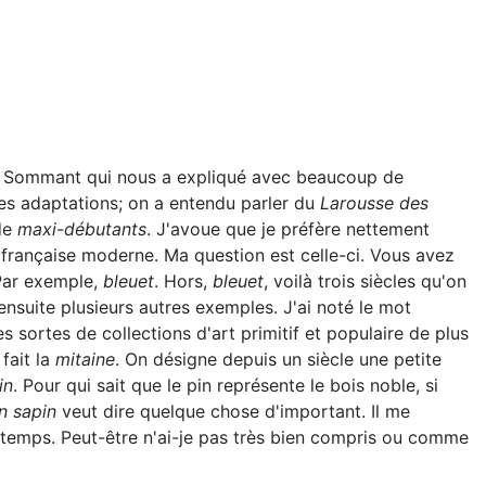
ine Sommant qui nous a expliqué avec beaucoup de
es adaptations; on a entendu parler du
Larousse des
de
maxi-débutants
. J'avoue que je préfère nettement
 française moderne. Ma question est celle-ci. Vous avez
 Par exemple,
bleuet
. Hors,
bleuet
, voilà trois siècles qu'on
ensuite plusieurs autres exemples. J'ai noté le mot
 sortes de collections d'art primitif et populaire de plus
 fait la
mitaine
. On désigne depuis un siècle une petite
in
. Pour qui sait que le pin représente le bois noble, si
n sapin
veut dire quelque chose d'important. Il me
emps. Peut-être n'ai-je pas très bien compris ou comme