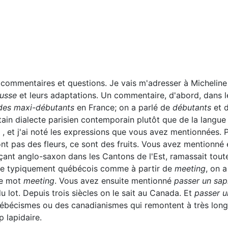
es commentaires et questions. Je vais m'adresser à Michel
usse
et leurs adaptations. Un commentaire, d'abord, dans l
des maxi-débutants
en France; on a parlé de
débutants
et 
tain dialecte parisien contemporain plutôt que de la langue
 , et j'ai noté les expressions que vous avez mentionnées.
nt pas des fleurs, ce sont des fruits. Vous avez mentionné 
çant anglo-saxon dans les Cantons de l'Est, ramassait toutes
le typiquement québécois comme à partir de
meeting
, on a
le mot
meeting
. Vous avez ensuite mentionné
passer un sap
du lot. Depuis trois siècles on le sait au Canada. Et
passer u
bécismes ou des canadianismes qui remontent à très longt
 lapidaire.