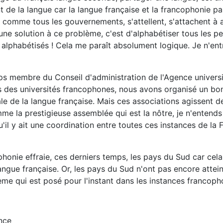
de la langue car la langue française et la francophonie pas
 comme tous les gouvernements, s'attellent, s'attachent à 
ne solution à ce problème, c'est d'alphabétiser tous les peu
lphabétisés ! Cela me paraît absolument logique. Je n'entr
 membre du Conseil d'administration de l'Agence universit
es des universités francophones, nous avons organisé un bo
ale de la langue française. Mais ces associations agissent 
mme la prestigieuse assemblée qui est la nôtre, je n'entend
u'il y ait une coordination entre toutes ces instances de la 
phonie effraie, ces derniers temps, les pays du Sud car cela
 langue française. Or, les pays du Sud n'ont pas encore atte
ème qui est posé pour l'instant dans les instances francoph
nce