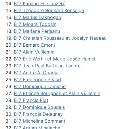
B17 Kouaho Elie Liazéré
B17 Théodore Boukaré Konseiga
B17 Marius Dakpogan
B17 Mioara Todosin
B17 Mariana Perisanu
B17 Christian Rousseau et Jocelyn Nadeau
B17 Bernard Emont
B17 Alain Vuillemin
B17 Eric Werhli et Marie-Josée Hamel
B17 Jean-Paul Buffelan-Lanore
B17 André A. Obadia
B17 Frédérique Péaud
B17 Dominique Lamiche
B17 Etienne Bourgnon et Alain Vuillemin
B17 Francis Piot
B17 Dominique Soudais
B17 François Delaunay
B17 Micheline Sommant
B17 Adrian Mihalache