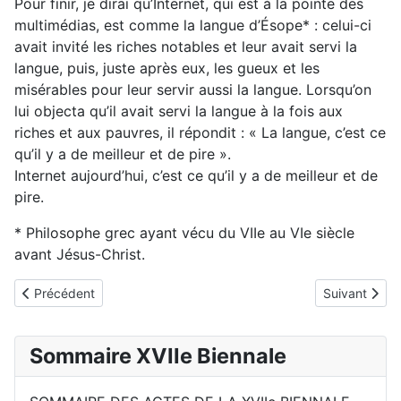
Pour finir, je dirai qu’Internet, qui est à la pointe des
multimédias, est comme la langue d’Ésope* : celui-ci
avait invité les riches notables et leur avait servi la
langue, puis, juste après eux, les gueux et les
misérables pour leur servir aussi la langue. Lorsqu’on
lui objecta qu’il avait servi la langue à la fois aux
riches et aux pauvres, il répondit : « La langue, c’est ce
qu’il y a de meilleur et de pire ».
Internet aujourd’hui, c’est ce qu’il y a de meilleur et de
pire.
* Philosophe grec ayant vécu du VIIe au VIe siècle
avant Jésus-Christ.
Article précédent : B17 Rabah Chibane
Article suivan
Précédent
Suivant
Sommaire XVIIe Biennale