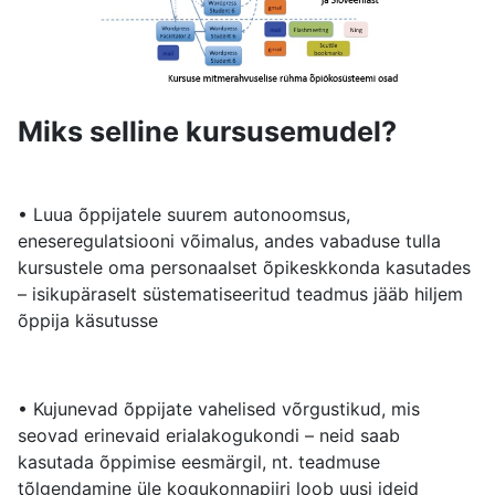
Miks selline kursusemudel?
• Luua õppijatele suurem autonoomsus,
eneseregulatsiooni võimalus, andes vabaduse tulla
kursustele oma personaalset õpikeskkonda kasutades
– isikupäraselt süstematiseeritud teadmus jääb hiljem
õppija käsutusse
• Kujunevad õppijate vahelised võrgustikud, mis
seovad erinevaid erialakogukondi – neid saab
kasutada õppimise eesmärgil, nt. teadmuse
tõlgendamine üle kogukonnapiiri loob uusi ideid