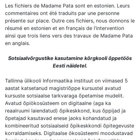
Les fichiers de Madame Pata sont en estonien. Leurs
commentaires ont été traduits par une personne
présente sur place. Outre ces fichiers, nous donnons le
résumé en estonien et en français de l’intervention
ainsi que trois liens vers des travaux de Madame Pata
en anglais.
Sotsiaalvõrgustike kasutamine kõrgkooli õppetöös
Eesti näidetel.
Tallinna ülikooli Informaatika instituut on viimased 5
aastat katsetanud magistriõppe kursustel avatud
kursuste sotsiaalse tarkvaraga õpetamise mudelit.
Avatud õpiökosüsteem on digitaalne (aga ka
reaalruumi laiendatud) õpikeskkond, kus õppijad ja
õpetajad kasutavad enese jaoks kohandatud ja
kombineeritud sotsiaalseid õpikeskkondi õpitegevuste
korraldamiseks. Digitaalse ökosüsteemi moodustavad