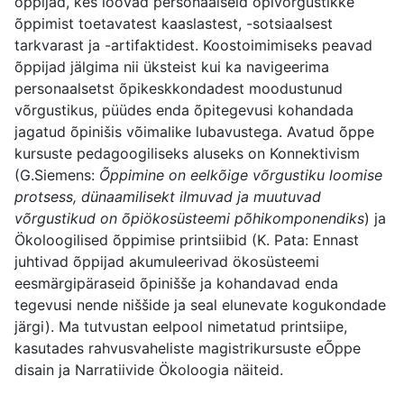
õppijad, kes loovad personaalseid õpivõrgustikke
õppimist toetavatest kaaslastest, -sotsiaalsest
tarkvarast ja -artifaktidest. Koostoimimiseks peavad
õppijad jälgima nii üksteist kui ka navigeerima
personaalsetst õpikeskkondadest moodustunud
võrgustikus, püüdes enda õpitegevusi kohandada
jagatud õpinišis võimalike lubavustega. Avatud õppe
kursuste pedagoogiliseks aluseks on Konnektivism
(G.Siemens:
Õppimine on eelkõige võrgustiku loomise
protsess, dünaamilisekt ilmuvad ja muutuvad
võrgustikud on õpiökosüsteemi põhikomponendiks
) ja
Ökoloogilised õppimise printsiibid (K. Pata: Ennast
juhtivad õppijad akumuleerivad ökosüsteemi
eesmärgipäraseid õpinišše ja kohandavad enda
tegevusi nende niššide ja seal elunevate kogukondade
järgi). Ma tutvustan eelpool nimetatud printsiipe,
kasutades rahvusvaheliste magistrikursuste eÕppe
disain ja Narratiivide Ökoloogia näiteid.