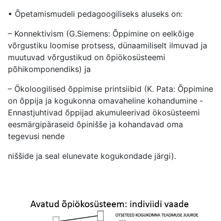
• Õpetamismudeli pedagoogiliseks aluseks on:
– Konnektivism (G.Siemens: Õppimine on eelkõige
võrgustiku loomise protsess, dünaamiliselt ilmuvad ja
muutuvad võrgustikud on õpiökosüsteemi
põhikomponendiks) ja
– Ökoloogilised õppimise printsiibid (K. Pata: Õppimine
on õppija ja kogukonna omavaheline kohandumine ‐
Ennastjuhtivad õppijad akumuleerivad ökosüsteemi
eesmärgipäraseid õpinišše ja kohandavad oma
tegevusi nende
niššide ja seal elunevate kogukondade järgi).