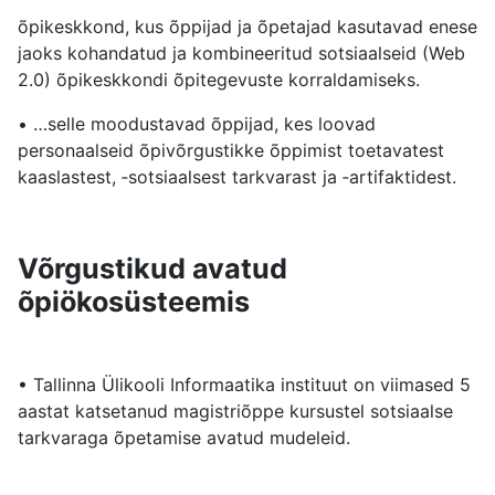
õpikeskkond, kus õppijad ja õpetajad kasutavad enese
jaoks kohandatud ja kombineeritud sotsiaalseid (Web
2.0) õpikeskkondi õpitegevuste korraldamiseks.
• …selle moodustavad õppijad, kes loovad
personaalseid õpivõrgustikke õppimist toetavatest
kaaslastest, ‐sotsiaalsest tarkvarast ja ‐artifaktidest.
Võrgustikud avatud
õpiökosüsteemis
• Tallinna Ülikooli Informaatika instituut on viimased 5
aastat katsetanud magistriõppe kursustel sotsiaalse
tarkvaraga õpetamise avatud mudeleid.