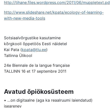
http://tihane.files.wordpress.com/2011/06/muppletext.pd
http://www.slideshare.net/kpata/ecology-of-learning-
with-new-media-tools
Sotsiaalvõrgustike kasutamine
kõrgkooli õppetöös Eesti näidetel
Kai Pata (
kpata@tlu.ee
)
Tallinna Ülikool
24e Biennale de la langue française
TALLINN 16 et 17 septembre 2011
Avatud õpiökosüsteem
• …on digitaalne (aga ka reaalruumi laiendatud)
isearenev