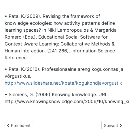
• Pata, K.(2009). Revising the framework of
knowledge ecologies: how activity patterns define
learning spaces? In Niki Lambropoulos & Margarida
Romero (Eds.). Educational Social Software for
Context-­Aware Learning: Collaborative Methods &
Human Interaction. (241‐266). Information Science
Reference.
• Pata, K.(2010). Professionaalne areng kogukonnas ja
võrgustikus.
http://www.slideshare.net/kpata/kogukondjavorgustik
• Siemens, G. (2006) Knowing knowledge. URL:
http://www.knowingknowledge.com/2006/10/knowing_kn
Article précédent : B24 Alain VUILLEMIN
Article suiv
Précédent
Suivant